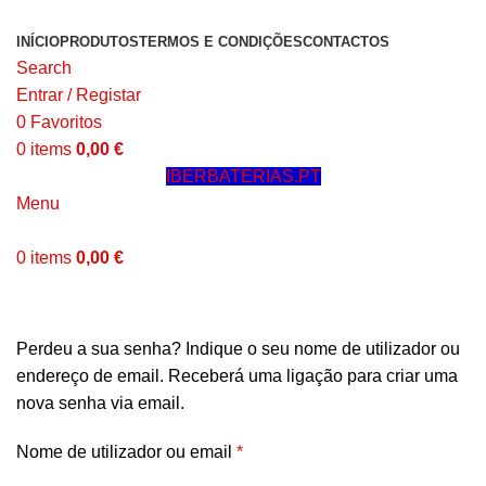
INÍCIO
PRODUTOS
TERMOS E CONDIÇÕES
CONTACTOS
Search
Entrar / Registar
0
Favoritos
0
items
0,00
€
IBERBATERIAS.PT
Menu
0
items
0,00
€
A Minha Conta
Perdeu a sua senha? Indique o seu nome de utilizador ou
endereço de email. Receberá uma ligação para criar uma
nova senha via email.
Obrigatório
Nome de utilizador ou email
*