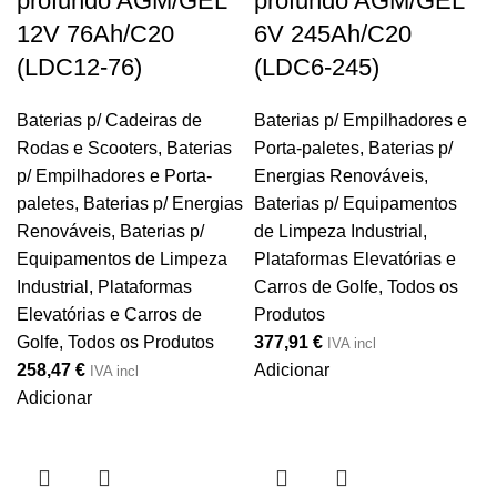
profundo AGM/GEL
profundo AGM/GEL
12V 76Ah/C20
6V 245Ah/C20
(LDC12-76)
(LDC6-245)
Baterias p/ Cadeiras de
Baterias p/ Empilhadores e
Rodas e Scooters
,
Baterias
Porta-paletes
,
Baterias p/
p/ Empilhadores e Porta-
Energias Renováveis
,
paletes
,
Baterias p/ Energias
Baterias p/ Equipamentos
Renováveis
,
Baterias p/
de Limpeza Industrial,
Equipamentos de Limpeza
Plataformas Elevatórias e
Industrial, Plataformas
Carros de Golfe
,
Todos os
Elevatórias e Carros de
Produtos
Golfe
,
Todos os Produtos
377,91
€
IVA incl
258,47
€
Adicionar
IVA incl
Adicionar