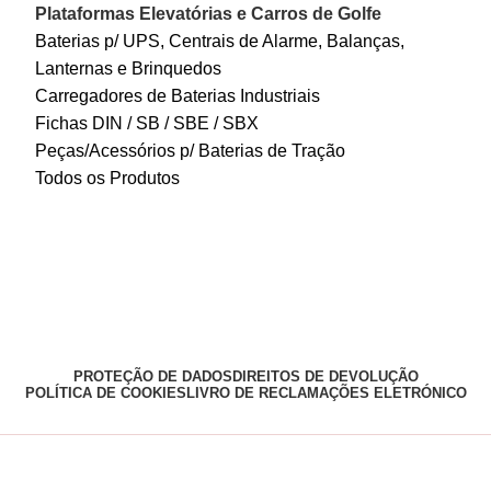
Plataformas Elevatórias e Carros de Golfe
Baterias p/ UPS, Centrais de Alarme, Balanças,
Lanternas e Brinquedos
Carregadores de Baterias Industriais
Fichas DIN / SB / SBE / SBX
Peças/Acessórios p/ Baterias de Tração
Todos os Produtos
PROTEÇÃO DE DADOS
DIREITOS DE DEVOLUÇÃO
POLÍTICA DE COOKIES
LIVRO DE RECLAMAÇÕES ELETRÓNICO
loja.iberbaterias.pt
2024 Desenvolvido por:
dominios.pt