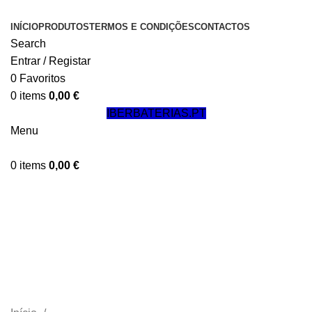
INÍCIO
PRODUTOS
TERMOS E CONDIÇÕES
CONTACTOS
Search
Entrar / Registar
0
Favoritos
0
items
0,00
€
IBERBATERIAS.PT
Menu
0
items
0,00
€
Baterias p/ Equipamentos de
Limpeza Industrial, Plataformas
Elevatórias e Carros de Golfe