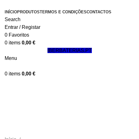
INÍCIO
PRODUTOS
TERMOS E CONDIÇÕES
CONTACTOS
Search
Entrar / Registar
0
Favoritos
0
items
0,00
€
IBERBATERIAS.PT
Menu
0
items
0,00
€
Baterias p/ Equipamentos de
Limpeza Industrial, Plataformas
Elevatórias e Carros de Golfe