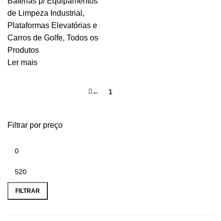
Baterias p/ Equipamentos
de Limpeza Industrial,
Plataformas Elevatórias e
Carros de Golfe
,
Todos os
Produtos
Ler mais
←
1
2
Filtrar por preço
Preço
Preço
mínimo
máximo
FILTRAR