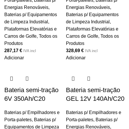
Porta-paletes
,
Baterias p/
Porta-paletes
,
Baterias p/
Energias Renováveis
,
Energias Renováveis
,
Baterias p/ Equipamentos
Baterias p/ Equipamentos
de Limpeza Industrial,
de Limpeza Industrial,
Plataformas Elevatórias e
Plataformas Elevatórias e
Carros de Golfe
,
Todos os
Carros de Golfe
,
Todos os
Produtos
Produtos
287,17
€
328,69
€
IVA incl
IVA incl
Adicionar
Adicionar
Bateria semi-tração
Bateria semi-tração
6V 350Ah/C20
GEL 12V 140Ah/C20
Baterias p/ Empilhadores e
Baterias p/ Empilhadores e
Porta-paletes
,
Baterias p/
Porta-paletes
,
Baterias p/
Equipamentos de Limpeza
Energias Renováveis
,