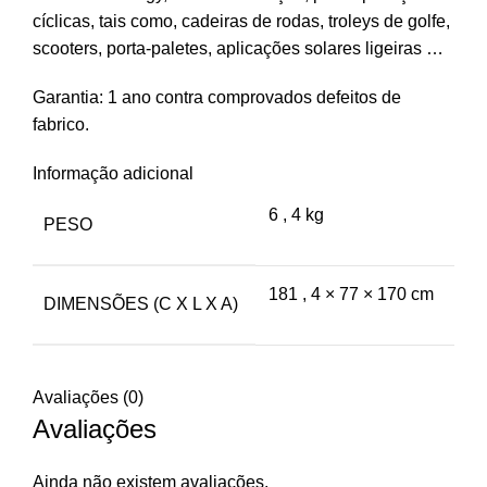
cíclicas, tais como, cadeiras de rodas, troleys de golfe,
scooters, porta-paletes, aplicações solares ligeiras …
Garantia: 1 ano contra comprovados defeitos de
fabrico.
Informação adicional
6
,
4 kg
PESO
181
,
4 × 77 × 170 cm
DIMENSÕES (C X L X A)
Avaliações (0)
Avaliações
Ainda não existem avaliações.