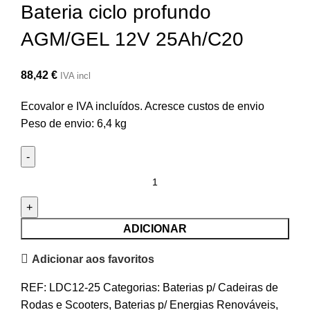
Bateria ciclo profundo
AGM/GEL 12V 25Ah/C20
88,42
€
IVA incl
Ecovalor e IVA incluídos. Acresce custos de envio
Peso de envio: 6,4 kg
Quantidade
de
Bateria
ciclo
ADICIONAR
profundo
Adicionar aos favoritos
AGM/GEL
12V
REF:
LDC12-25
Categorias:
Baterias p/ Cadeiras de
25Ah/C20
Rodas e Scooters
,
Baterias p/ Energias Renováveis
,