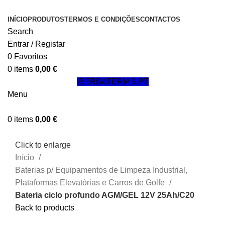
INÍCIO
PRODUTOS
TERMOS E CONDIÇÕES
CONTACTOS
Search
Entrar / Registar
0
Favoritos
0
items
0,00
€
IBERBATERIAS.PT
Menu
0
items
0,00
€
Click to enlarge
Início
Baterias p/ Equipamentos de Limpeza Industrial,
Plataformas Elevatórias e Carros de Golfe
Bateria ciclo profundo AGM/GEL 12V 25Ah/C20
Back to products