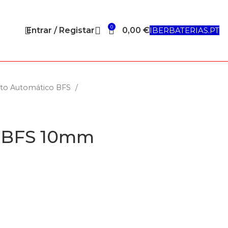
0
Entrar / Registar
0,00
€
IBERBATERIAS.PT
to Automático BFS
o BFS 10mm