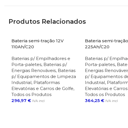
Produtos Relacionados
Bateria semi-tração 12V
Bateria semi-traçã
S/STOC
K
110Ah/C20
225Ah/C20
Baterias p/ Empilhadores e
Baterias p/ Empilha
Porta-paletes
,
Baterias p/
Porta-paletes
,
Bater
Energias Renováveis
,
Baterias
Energias Renovávei
p/ Equipamentos de Limpeza
p/ Equipamentos d
Industrial, Plataformas
Industrial, Platafor
Elevatórias e Carros de Golfe
,
Elevatórias e Carros
Todos os Produtos
Todos os Produtos
296,97
€
364,25
€
IVA incl
IVA incl
Adicionar
Ler Mais