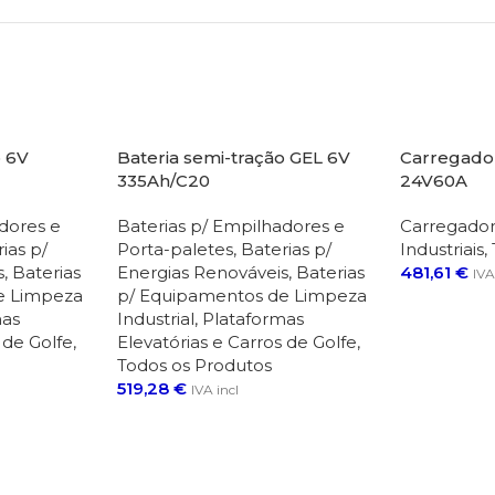
o 6V
Bateria semi-tração GEL 6V
S/STOC
Carregador
K
335Ah/C20
24V60A
dores e
Baterias p/ Empilhadores e
Carregador
ias p/
Porta-paletes
,
Baterias p/
Industriais
,
s
,
Baterias
Energias Renováveis
,
Baterias
481,61
€
IVA
Adicionar
e Limpeza
p/ Equipamentos de Limpeza
mas
Industrial, Plataformas
 de Golfe
,
Elevatórias e Carros de Golfe
,
Todos os Produtos
519,28
€
IVA incl
Ler Mais