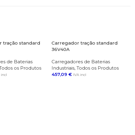
 tração standard
Carregador tração standard
36V40A
es de Baterias
Carregadores de Baterias
Todos os Produtos
Industriais
,
Todos os Produtos
457,09
€
 incl
IVA incl
Adicionar
Ca
48
Ca
In
94
Ad